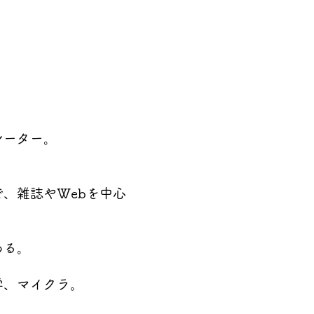
レーター。
、雑誌やWebを中心
ある。
学、マイクラ。